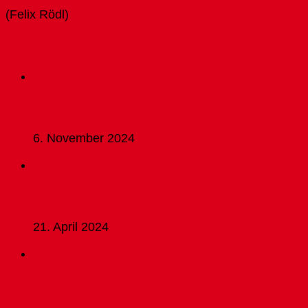
(Felix Rödl)
Für dich vielleicht ebenfalls interessant …
Training der besonderen Art
6. November 2024
Freiwilligentag am 4. Mai
21. April 2024
Lok Vereins-Hallenturnier