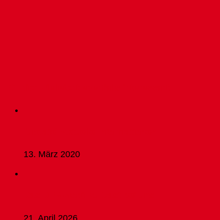
Für dich vielleicht ebenfalls interessant …
[update] Aktuelle Informationen
13. März 2020
Das DFB-Mobil zu Gast bei uns
21. April 2026