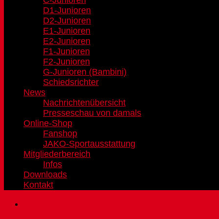
C-Junioren
D1-Junioren
D2-Junioren
E1-Junioren
E2-Junioren
F1-Junioren
F2-Junioren
G-Junioren (Bambini)
Schiedsrichter
News
Nachrichtenübersicht
Presseschau von damals
Online-Shop
Fanshop
JAKO-Sportausstattung
Mitgliederbereich
Infos
Downloads
Kontakt
Vereinsnews