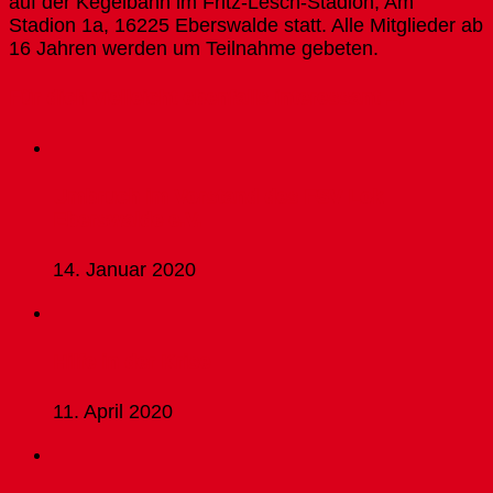
auf der Kegelbahn im Fritz-Lesch-Stadion, Am
Stadion 1a, 16225 Eberswalde statt. Alle Mitglieder ab
16 Jahren werden um Teilnahme gebeten.
Für dich vielleicht ebenfalls interessant …
Umbruch im Vorstand des FSV Lok
Eberswalde e.V.
14. Januar 2020
Hilfe in der Krise
11. April 2020