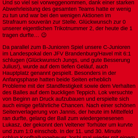
Und so viel sei vorweggenommen, dank einer starken
Abwehrleistung des gesamten Teams hatte er wenig
zu tun und war bei den wenigen Aktionen im
Strafraum souverän zur Stelle. Glückwunsch zur 0
unserer eigentlichen Trikotnummer 2, der heute die 1
tragen durfte… 😉
Da parallel zum B-Junioren Spiel unsere C-Junioren
im Landespokal den JFV Brandenburg/Havel mit 6:1
schlugen (Glückwunsch Jungs, und gute Besserung
Julius!), wurde auf dem tiefen Geläuf, auch
Hauptplatz genannt gespielt. Besonders in der
Anfangsphase hatten beide Seiten erheblich
Probleme mit der Standfestigkeit sowie dem Verhalten
des Balles auf dem buckligen Teppich. Lok versuchte
von Beginn an Druck aufzubauen und erspielte sich
auch einige gefährliche Chancen. Nach einer schönen
Seitenverlagerung von Jannis, der heute im Mittelfeld
ran durfte, gelang der Ball zum wiedergenesenen
Lukasz, der gekonnt den Veltener Torhüter um kurvte
und zum 1:0 einschob. In der 11. und 30. Minute
schlug Kopfballungeheuer Joshi mal wieder mit einem