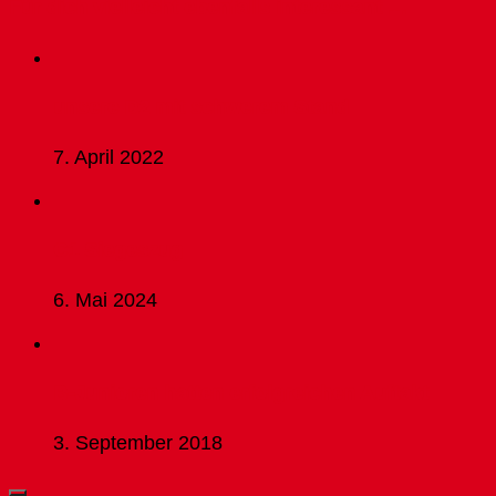
Für dich vielleicht ebenfalls interessant …
unsere D2 mit schwerem Stand
7. April 2022
C1 Siegeszug
6. Mai 2024
B-Junioren hatten erfolgreichen Auftakt
3. September 2018