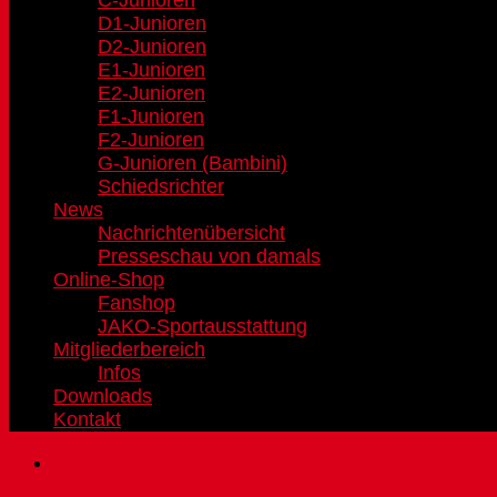
C-Junioren
D1-Junioren
D2-Junioren
E1-Junioren
E2-Junioren
F1-Junioren
F2-Junioren
G-Junioren (Bambini)
Schiedsrichter
News
Nachrichtenübersicht
Presseschau von damals
Online-Shop
Fanshop
JAKO-Sportausstattung
Mitgliederbereich
Infos
Downloads
Kontakt
Sportnews